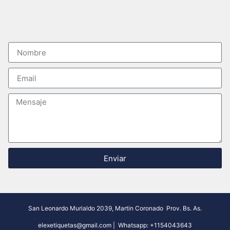
Enviar
San Leonardo Murialdo 2039, Martin Coronado
Prov. Bs. As.
elexetiquetas@gmail.com
| Whatsapp:
+1154043643