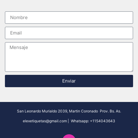
Enviar
San Leonardo Murialdo 2039, Martin Coronado
Prov. Bs. As.
elexetiquetas@gmail.com
| Whatsapp:
+1154043643